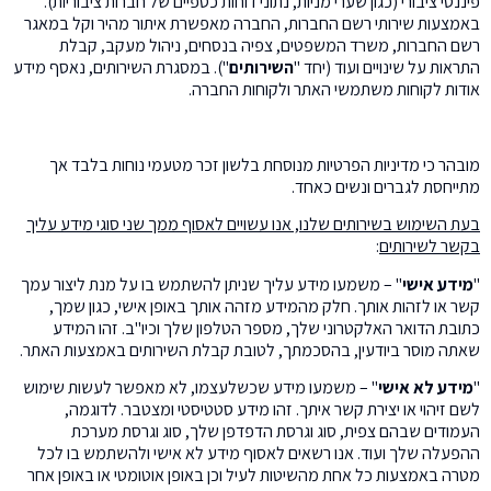
פיננסי ציבורי (כגון שערי מניות, נתוני דוחות כספיים של חברות ציבוריות).
באמצעות שירותי רשם החברות, החברה מאפשרת איתור מהיר וקל במאגר
רשם החברות, משרד המשפטים, צפיה בנסחים, ניהול מעקב, קבלת
התראות על שינויים ועוד (יחד "
השירותים
"). במסגרת השירותים, נאסף מידע
אודות לקוחות משתמשי האתר ולקוחות החברה.
מובהר כי מדיניות הפרטיות מנוסחת בלשון זכר מטעמי נוחות בלבד אך
מתייחסת לגברים ונשים כאחד.
בעת השימוש בשירותים שלנו, אנו עשויים לאסוף ממך שני סוגי מידע עליך
בקשר לשירותים
:
"
מידע אישי
" – משמעו מידע עליך שניתן להשתמש בו על מנת ליצור עמך
קשר או לזהות אותך. חלק מהמידע מזהה אותך באופן אישי, כגון שמך,
כתובת הדואר האלקטרוני שלך, מספר הטלפון שלך וכיו"ב. זהו המידע
שאתה מוסר ביודעין, בהסכמתך, לטובת קבלת השירותים באמצעות האתר.
"
מידע לא אישי
" – משמעו מידע שכשלעצמו, לא מאפשר לעשות שימוש
לשם זיהוי או יצירת קשר איתך. זהו מידע סטטיסטי ומצטבר. לדוגמה,
העמודים שבהם צפית, סוג וגרסת הדפדפן שלך, סוג וגרסת מערכת
ההפעלה שלך ועוד. אנו רשאים לאסוף מידע לא אישי ולהשתמש בו לכל
מטרה באמצעות כל אחת מהשיטות לעיל וכן באופן אוטומטי או באופן אחר