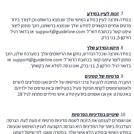
זכות לעיין במידע
במידה ותרצה לעיין במידע האישי שלך שנמצא ברשותנו וכן לצורך בירור
פרטים אחרים הקשורים למידע שלך שנמצא ברשותנו, הינך מוזמן ליצור
עימנו קשר בכתובת דוא"ל: support@guideline.com או בדואר רגיל:
הירקון 5, בני ברק.
תיקון המידע שלך
במידה ותרצה שככל הנדרש, נתקן את הרישומים שלך במערכת שלנו, הינך
מוזמן ליצור עימנו קשר בכתובת הדוא"ל: support@guideline.com או
בדואר רגיל: הירקון 5, בני ברק, ואנו ננסה למלא את בקשתך.
פרטיות של קטינים
החברה מחויבת להגן על צרכי הפרטיות של ילדים ואנו ממליצים להורים
ולאפוטרופוסים לקחת תפקיד פעיל בפעילויות ובאינטרסים של ילדיהם
באינטרנט. אין אנו אוספים ביודעין מידע אישי מילדים מתחת לגיל 18.
שינויים במדיניות הפרטיות
אנו שומרים לעצמנו את הזכות לשנות מדיניות פרטיות זו מעת לעת. הגרסה
העדכנית ביותר של המדיניות היא הגרסה הקובעת לעניין השימוש שנעשה
במידע האישי ובמידע הלא אישי שלך. במקרה שאנו, לפי שיקול דעתנו