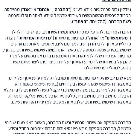
גיידליין גרופ טכנולוגיות מידע בע"מ ("
החברה
", "
אנחנו
" או "
אנו
") מתייחסת
בכבוד לפרטיות המשתמשים בשירותי טרמינל ומידע לאתרים ופלטפורמת
רשם החברות (להלן יחד: "
האתר
").
החברה מחויבת להגן על פרטיות משתמשי השירותים, כפי שיוגדרו להלן
("
משתמש/ים
" או "
אתה
"). מדיניות פרטיות זו ("
מדיניות הפרטיות
") נוצרה
כדי ליידע אותך לגבי הדרך שבה אנו מנהלים, אוספים, מאחסנים ועושים
שימוש במידע שאתה מספק לנו כאשר אתה עושה שימוש בשירותים. בנוסף,
מדיניות הפרטיות שלהלן מתארת את האמצעים בהם אנו נוקטים על מנת
להגן על בטיחותו של המידע הנאסף על ידנו וכיצד ניתן ליצור איתנו קשר
בנוגע לנוהלי הפרטיות שלנו.
אנא שים לב שהיקף מדיניות פרטיות זו מוגבל רק למידע שנאסף על-ידינו
באמצעות השימוש שאתה עושה בשירותים (בין שהשימוש כאמור הוא
באמצעות כל מחשב בו נעשה שימוש כדי לקבל גישה לשירותים לרבות ללא
הגבלה, מחשב נייח, מחשב נייד, טלפון נייד או כל מכשיר אלקטרוני אחר).
באמצעות שימוש בשירותים שלנו, אתה מסכים למדיניות הפרטיות שלנו.
החברה מספקת את שירותי טרמינל ורשם החברות, כאשר באמצעות שירותי
טרמינל, החברה מספקת מידע פיננסי אודות חברות ציבוריות בחו"ל ומידע