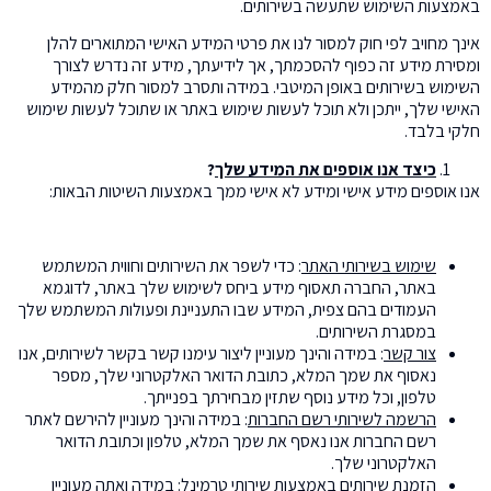
באמצעות השימוש שתעשה בשירותים.
אינך מחויב לפי חוק למסור לנו את פרטי המידע האישי המתוארים להלן
ומסירת מידע זה כפוף להסכמתך, אך לידיעתך, מידע זה נדרש לצורך
השימוש בשירותים באופן המיטבי. במידה ותסרב למסור חלק מהמידע
האישי שלך, ייתכן ולא תוכל לעשות שימוש באתר או שתוכל לעשות שימוש
חלקי בלבד.
כיצד אנו אוספים את המידע שלך
?
אנו אוספים מידע אישי ומידע לא אישי ממך באמצעות השיטות הבאות:
שימוש בשירותי האתר
: כדי לשפר את השירותים וחווית המשתמש
באתר, החברה תאסוף מידע ביחס לשימוש שלך באתר, לדוגמא
העמודים בהם צפית, המידע שבו התעניינת ופעולות המשתמש שלך
במסגרת השירותים.
צור קשר
: במידה והינך מעוניין ליצור עימנו קשר בקשר לשירותים, אנו
נאסוף את שמך המלא, כתובת הדואר האלקטרוני שלך, מספר
טלפון, וכל מידע נוסף שתזין מבחירתך בפנייתך.
הרשמה לשירותי רשם החברות
: במידה והינך מעוניין להירשם לאתר
רשם החברות אנו נאסף את שמך המלא, טלפון וכתובת הדואר
האלקטרוני שלך.
הזמנת שירותים באמצעות שירותי טרמינל
: במידה ואתה מעוניין