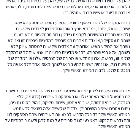
להגן על רכוש וזכויות שלנו או של צד שלישי, להגן על בטיחות הציבור או של
כל אדם, או למנוע או לעצור פעילות שנמצא שהיא בלתי חוקית, בלתי אתית
או ברת תביעה או שיש סכנה שתהיה כזו.
בכל המקרים של גישה ואיסוף נתונים, המידע האישי שתספק לא יימסר,
יושכר, יושאל, יוחכר, יימכר או יופץ באופן אחר מרצון לצדדים שלישיים
(להוציא חברות המשויכות לקבוצת גיידליין גרופ טכנולוגיות מידע בע"מ,
שותפים עסקיים ו/או צדדים אחרים המפורטים במדיניות פרטיות זו) ואנו לא
נשתף את המידע האישי אודותיך עם צדדים שלישיים למטרות שיווק ללא
רשותך, אלא כפי שמפורט בתנאי מדיניות פרטיות זו. אנא שים לב שבמקרה
של מיזוג, רכישה, ארגון מחדש או מכירה של הנכסים שלנו או במקרה של
פשיטת רגל, אנו נהיה רשאים להעביר או לשתף באופן אחר חלק או את כל
הנכסים שלנו, לרבות המידע האישי שלך.
אנו רשאים ועשויים לשתף מידע אישי עם צדדים שלישיים אמינים המסייעים
לנו בתפעול וניהול האתר שלנו או באספקת השירותים (לדוגמה, ללא
הגבלה, שירותי תחזוקה, שירותי אחסון, שירותי סליקה, ניהול בסיס נתונים,
ניתוח אתרים ושיפור השירותים). צדדים שלישיים אלה רשאים להשתמש
במידע האישי שלך רק ככל הדרוש לבצע את השירותים שהם מספקים לנו
והם נדרשים לנקוט באמצעי הגנה סבירים על מנת להגן ולשמור בסודיות על
המידע האישי שלך.