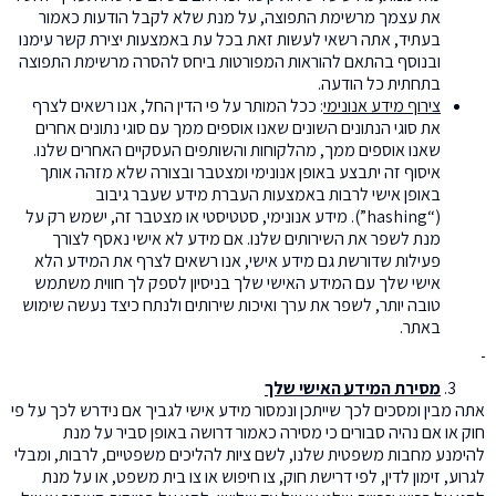
את עצמך מרשימת התפוצה, על מנת שלא לקבל הודעות כאמור
בעתיד, אתה רשאי לעשות זאת בכל עת באמצעות יצירת קשר עימנו
ובנוסף בהתאם להוראות המפורטות ביחס להסרה מרשימת התפוצה
בתחתית כל הודעה.
צירוף מידע אנונימי
: ככל המותר על פי הדין החל, אנו רשאים לצרף
את סוגי הנתונים השונים שאנו אוספים ממך עם סוגי נתונים אחרים
שאנו אוספים ממך, מהלקוחות והשותפים העסקיים האחרים שלנו.
איסוף זה יתבצע באופן אנונימי ומצטבר ובצורה שלא מזהה אותך
באופן אישי לרבות באמצעות העברת מידע שעבר גיבוב
(“hashing”). מידע אנונימי, סטטיסטי או מצטבר זה, ישמש רק על
מנת לשפר את השירותים שלנו. אם מידע לא אישי נאסף לצורך
פעילות שדורשת גם מידע אישי, אנו רשאים לצרף את המידע הלא
אישי שלך עם המידע האישי שלך בניסיון לספק לך חווית משתמש
טובה יותר, לשפר את ערך ואיכות שירותים ולנתח כיצד נעשה שימוש
באתר.
מסירת המידע האישי שלך
אתה מבין ומסכים לכך שייתכן ונמסור מידע אישי לגביך אם נידרש לכך על פי
חוק או אם נהיה סבורים כי מסירה כאמור דרושה באופן סביר על מנת
להימנע מחבות משפטית שלנו, לשם ציות להליכים משפטיים, לרבות, ומבלי
לגרוע, זימון לדין, לפי דרישת חוק, צו חיפוש או צו בית משפט, או על מנת