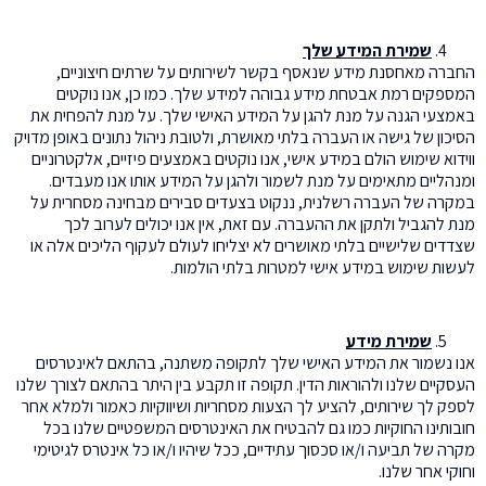
שמירת המידע שלך
החברה מאחסנת מידע שנאסף בקשר לשירותים על שרתים חיצוניים,
המספקים רמת אבטחת מידע גבוהה למידע שלך. כמו כן, אנו נוקטים
באמצעי הגנה על מנת להגן על המידע האישי שלך. על מנת להפחית את
הסיכון של גישה או העברה בלתי מאושרת, ולטובת ניהול נתונים באופן מדויק
ווידוא שימוש הולם במידע אישי, אנו נוקטים באמצעים פיזיים, אלקטרוניים
ומנהליים מתאימים על מנת לשמור ולהגן על המידע אותו אנו מעבדים.
במקרה של העברה רשלנית, ננקוט בצעדים סבירים מבחינה מסחרית על
מנת להגביל ולתקן את ההעברה. עם זאת, אין אנו יכולים לערוב לכך
שצדדים שלישיים בלתי מאושרים לא יצליחו לעולם לעקוף הליכים אלה או
לעשות שימוש במידע אישי למטרות בלתי הולמות.
שמירת מידע
אנו נשמור את המידע האישי שלך לתקופה משתנה, בהתאם לאינטרסים
העסקיים שלנו ולהוראות הדין. תקופה זו תקבע בין היתר בהתאם לצורך שלנו
לספק לך שירותים, להציע לך הצעות מסחריות ושיווקיות כאמור ולמלא אחר
חובותינו החוקיות כמו גם להבטיח את האינטרסים המשפטיים שלנו בכל
מקרה של תביעה ו/או סכסוך עתידיים, ככל שיהיו ו/או כל אינטרס לגיטימי
וחוקי אחר שלנו.