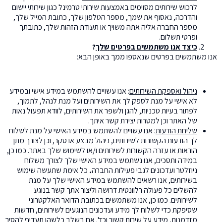
לרכוש שירותים מסוימים באמצעות שירותי טרמינל כגון שירותי יישום
והדרכה, נאסוף את שמך, מספר הטלפון שלך, כתובת המייל שלך,
מספר החברה אליה אתה משויך או תעודת הזהות שלך, כתובתך
ופרטי תשלום.
כיצד אנו משתמשים בפרטים שלך
?
אנו משתמשים בפרטים שנאספו ממך באופן הבא:
ניהול ואספקת השירותים
: אנו עשויים להשתמש במידע אישי ובמידע
לא אישי על מנת לספק לך את השירותים ועל מנת לנהל, לתמוך,
לפתור בעיות טכניות, להגן ולשפר את השירותים, לוודא תפעול נאות
של האתר וכן למטרות יצירת קשר איתך.
שליחת הודעות
: אנו עשויים להשתמש במידע האישי על מנת לשלוח
לך הודעות הקשורות לשירותים, ניהול מבצע או סקר, וכן לצורך מתן
הוראות או עזרה הקשורות לשירותים ו/או לשימוש שלך באתר. כמו כן,
במידה ותסכים, אנו נשתמש במידע האישי שלך לצורך משלוח
ניוזלטר ועדכונים לגבי פעילות החברה
.
כל אימת שתעשה שימוש
בשירותים, אנו רשאים להשתמש במידע האישי שלך על מנת
להשלים כל פעולה רלוונטית דרושה וליצור אתך קשר בנוגע
לשירותים. כמו כן, אנו משתמשים בכתובת הדואר האלקטרוני
שסיפקת כדי לשלוח לך מידע ועדכונים הנוגעים לשירותים, חדשות
מזדמנות, מידע על שירות קשור וכד'. אם בשלב כלשהו תעדיף להסיר