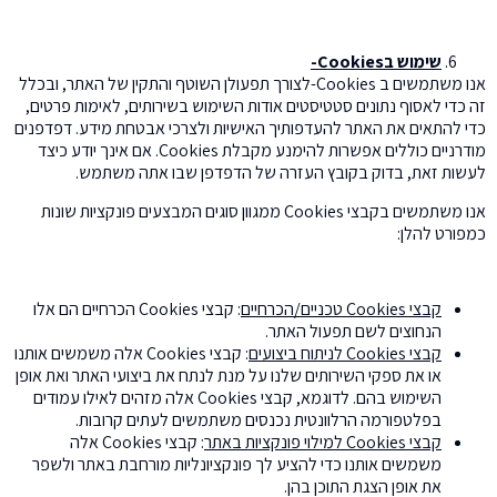
שימוש ב
Cookies-
אנו משתמשים ב Cookies-לצורך תפעולן השוטף והתקין של האתר, ובכלל
זה כדי לאסוף נתונים סטטיסטים אודות השימוש בשירותים, לאימות פרטים,
כדי להתאים את האתר להעדפותיך האישיות ולצרכי אבטחת מידע. דפדפנים
מודרניים כוללים אפשרות להימנע מקבלת Cookies. אם אינך יודע כיצד
לעשות זאת, בדוק בקובץ העזרה של הדפדפן שבו אתה משתמש.
אנו משתמשים בקבצי Cookies ממגוון סוגים המבצעים פונקציות שונות
כמפורט להלן:
קבצי
Cookies
טכניים/הכרחיים
: קבצי Cookies הכרחיים הם אלו
הנחוצים לשם תפעול האתר.
קבצי
Cookies
לניתוח ביצועים
: קבצי Cookies אלה משמשים אותנו
או את ספקי השירותים שלנו על מנת לנתח את ביצועי האתר ואת אופן
השימוש בהם. לדוגמא, קבצי Cookies אלה מזהים לאילו עמודים
בפלטפורמה הרלוונטית נכנסים משתמשים לעתים קרובות.
קבצי
Cookies
למילוי פונקציות באתר
: קבצי Cookies אלה
משמשים אותנו כדי להציע לך פונקציונליות מורחבת באתר ולשפר
את אופן הצגת התוכן בהן.